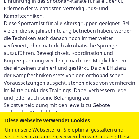
Einführung in das Shotokan-Karate für alle über 60,
Erlernen der wichtigsten Verteidigungs- und
Kampftechniken.
Diese Sportart ist für alle Altersgruppen geeignet. Bei
vielen, die sie jahrzehntelang betrieben haben, werden
die Techniken auch danach noch immer weiter
verfeinert, ohne natürlich akrobatische Sprünge
auszuführen. Beweglichkeit, Koordination und
Körperspannung werden je nach den Möglichkeiten
des einzelnen trainiert und gestärkt. Da die Effizienz
der Kampftechniken stets von den orthopädischen
Voraussetzungen ausgeht, stehen diese von vornherein
im Mittelpunkt des Trainings. Dabei verbessern jede
und jeder auch seine Befähigung zur
Selbstverteidigung mit den jeweils zu Gebote
stehenden Möglichkeiten.
Diese Webseite verwendet Cookies
Termin: Wöchentlich mittwochs von 20.00 Uhr bis 21.30
Um unsere Webseite für Sie optimal gestalten und
Uhr (z.Z. integriert in das Training für Jugendliche und
verbessern zu können, verwenden wir Cookies: Diese