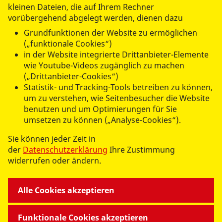
Erwachsene).
kleinen Dateien, die auf Ihrem Rechner
vorübergehend abgelegt werden, dienen dazu
Grundfunktionen der Website zu ermöglichen
(„funktionale Cookies“)
Kursleiter
in der Website integrierte Drittanbieter-Elemente
wie Youtube-Videos zugänglich zu machen
Ulrich Schulze, 3. Dan, mit Wettkampferfolgen, B-
(„Drittanbieter-Cookies“)
Trainerlizenz des DOSB, B-Prüferlizenz im Deutschen
Statistik- und Tracking-Tools betreiben zu können,
Karate-Verband, Tel.: 03322-43 25 176, in Verbindung
um zu verstehen, wie Seitenbesucher die Website
benutzen und um Optimierungen für Sie
mit dem Verein Miyako Kase Ha Karate e. V.
umsetzen zu können („Analyse-Cookies“).
(
www.miyako-karate.de
)
Sie können jeder Zeit in
der
Datenschutzerklärung
Ihre Zustimmung
widerrufen oder ändern.
Alle Cookies akzeptieren
UNSERE ANGEBOTE
Funktionale Cookies akzeptieren