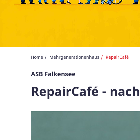
Home
Mehrgenerationenhaus
RepairCafé
ASB Falkensee
RepairCafé - nach