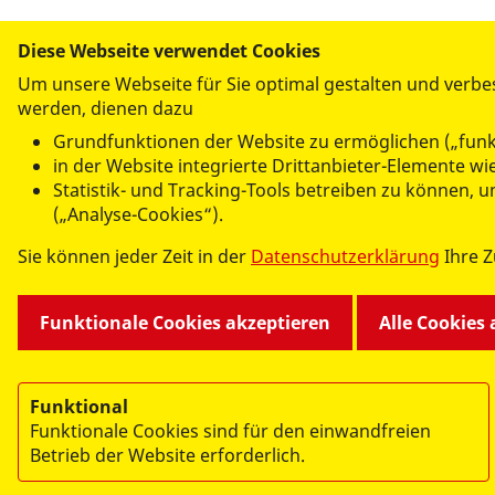
Diese Webseite verwendet Cookies
Um unsere Webseite für Sie optimal gestalten und verbe
werden, dienen dazu
UNSERE ANGEBOTE
Grundfunktionen der Website zu ermöglichen („funk
Kindertagesstätten und Krippen
in der Website integrierte Drittanbieter-Elemente w
Hilfen zur Erziehung
Statistik- und Tracking-Tools betreiben zu können,
Mehrgenerationenhaus
(„Analyse-Cookies“).
Familiencafé im Falkenhorst
Sie können jeder Zeit in der
Datenschutzerklärung
Ihre 
Fahrservice
Kontaktstelle Demenz
Kurse
Funktionale Cookies akzeptieren
Alle Cookies
Selbsthilfegruppen
Funktional
Funktionale Cookies sind für den einwandfreien
Betrieb der Website erforderlich.
© 2026 ASB in Falkensee und im Osthavelland