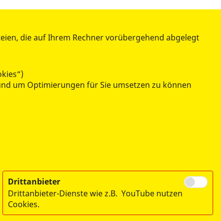
teien, die auf Ihrem Rechner vorübergehend abgelegt
ÜBER UNS
Chronologie
okies“)
Stellenangebote
n und um Optimierungen für Sie umsetzen zu können
Ehrenamt
Kontakt / Anfahrt
Presse
Impressum
Datenschutz
Drittanbieter
Drittanbieter-Dienste wie z.B. YouTube nutzen
Cookies.