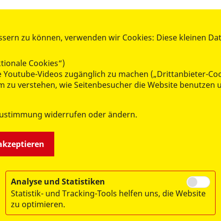
ssern zu können, verwenden wir Cookies: Diese kleinen Da
AKTIV WERDEN
tionale Cookies“)
Mitglied werden
ie Youtube-Videos zugänglich zu machen („Drittanbieter-Co
Spenden
 um zu verstehen, wie Seitenbesucher die Website benutze
Ehrenamt
Kleiderkammer
Zustimmung widerrufen oder ändern.
RepairCafé
Lern- und Lesepatenschaften
 akzeptieren
Analyse und Statistiken
Statistik- und Tracking-Tools helfen uns, die Website
zu optimieren.