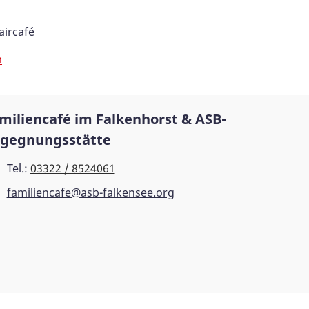
ircafé
m
miliencafé im Falkenhorst & ASB-
gegnungsstätte
Tel.:
03322 / 8524061
familiencafe@asb-falkensee.org