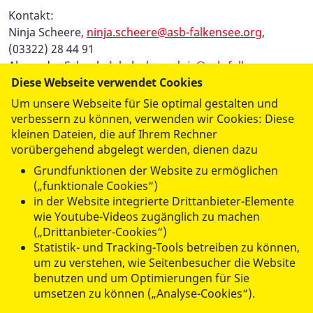
Kontakt:
Ninja Scheere,
ninja.scheere@asb-falkensee.org
,
(03322) 28 44 91
Alexandra Schaub,
lokalesbuendnis@asb-falkensee.org
,
Diese Webseite verwendet Cookies
(03322) 28 44 39
Um unsere Webseite für Sie optimal gestalten und
verbessern zu können, verwenden wir Cookies: Diese
Flyer Stammtisch
kleinen Dateien, die auf Ihrem Rechner
Alleinerziehende
vorübergehend abgelegt werden, dienen dazu
( JPEG / 59,61 KB )
Grundfunktionen der Website zu ermöglichen
(„funktionale Cookies“)
in der Website integrierte Drittanbieter-Elemente
wie Youtube-Videos zugänglich zu machen
(„Drittanbieter-Cookies“)
Statistik- und Tracking-Tools betreiben zu können,
um zu verstehen, wie Seitenbesucher die Website
benutzen und um Optimierungen für Sie
umsetzen zu können („Analyse-Cookies“).
datenschutzkonform mit
Shariff