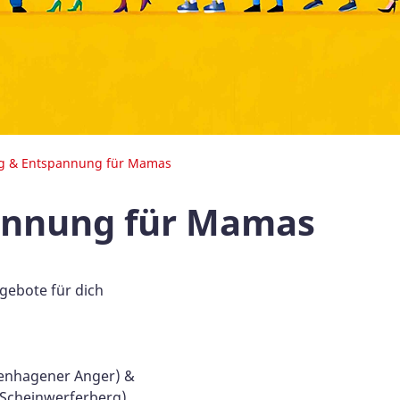
ng & Entspannung für Mamas
pannung für Mamas
gebote für dich
enhagener Anger) &
Scheinwerferberg)