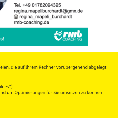
teien, die auf Ihrem Rechner vorübergehend abgelegt
ÜBER UNS
Chronologie
okies“)
Stellenangebote
n und um Optimierungen für Sie umsetzen zu können
Ehrenamt
Kontakt / Anfahrt
Presse
Impressum