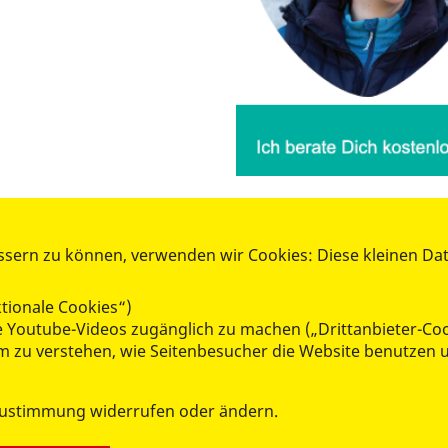
ssern zu können, verwenden wir Cookies: Diese kleinen Da
AKTIV WERDEN
tionale Cookies“)
Mitglied werden
ie Youtube-Videos zugänglich zu machen („Drittanbieter-Co
Spenden
 um zu verstehen, wie Seitenbesucher die Website benutze
Ehrenamt
Kleiderkammer
Zustimmung widerrufen oder ändern.
RepairCafé
Lern- und Lesepatenschaften