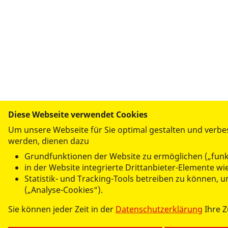
Diese Webseite verwendet Cookies
Um unsere Webseite für Sie optimal gestalten und verbe
werden, dienen dazu
UNSERE ANGEBOTE
Grundfunktionen der Website zu ermöglichen („funk
Kindertagesstätten und Krippen
in der Website integrierte Drittanbieter-Elemente w
Hilfen zur Erziehung
Statistik- und Tracking-Tools betreiben zu können,
Mehrgenerationenhaus
(„Analyse-Cookies“).
Familiencafé im Falkenhorst
Sie können jeder Zeit in der
Datenschutzerklärung
Ihre 
Fahrservice
Kontaktstelle Demenz