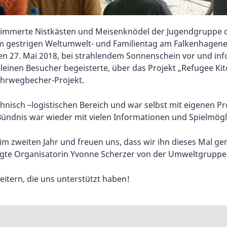
zimmerte Nistkästen und Meisenknödel der Jugendgruppe d
gestrigen Weltumwelt- und Familientag am Falkenhagener 
en 27. Mai 2018, bei strahlendem Sonnenschein vor und info
 kleinen Besucher begeisterte, über das Projekt „Refugee Ki
ehrwegbecher-Projekt.
chnisch –logistischen Bereich und war selbst mit eigenen 
ündnis war wieder mit vielen Informationen und Spielmögli
im zweiten Jahr und freuen uns, dass wir ihn dieses Mal g
gte Organisatorin Yvonne Scherzer von der Umweltgruppe 
eitern, die uns unterstützt haben!