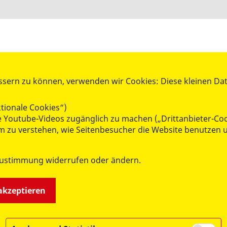
ssern zu können, verwenden wir Cookies: Diese kleinen Da
AKTIV WERDEN
tionale Cookies“)
Mitglied werden
ie Youtube-Videos zugänglich zu machen („Drittanbieter-Co
Spenden
 um zu verstehen, wie Seitenbesucher die Website benutze
Ehrenamt
Kleiderkammer
Zustimmung widerrufen oder ändern.
RepairCafé
Lern- und Lesepatenschaften
 akzeptieren