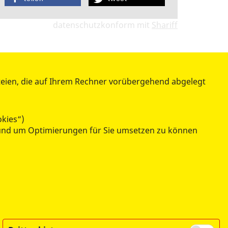
datenschutzkonform mit
Shariff
teien, die auf Ihrem Rechner vorübergehend abgelegt
ÜBER UNS
Chronologie
okies“)
Stellenangebote
n und um Optimierungen für Sie umsetzen zu können
Ehrenamt
Kontakt / Anfahrt
Presse
Impressum
Datenschutz