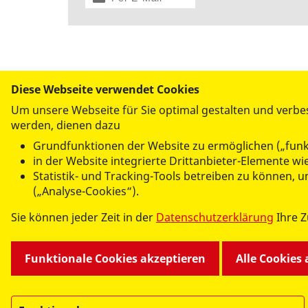
versenden
Diese Webseite verwendet Cookies
Um unsere Webseite für Sie optimal gestalten und verbe
werden, dienen dazu
UNSERE ANGEBOTE
Grundfunktionen der Website zu ermöglichen („funk
Kindertagesstätten und Krippen
in der Website integrierte Drittanbieter-Elemente w
Hilfen zur Erziehung
Statistik- und Tracking-Tools betreiben zu können,
Mehrgenerationenhaus
(„Analyse-Cookies“).
Familiencafé im Falkenhorst
Sie können jeder Zeit in der
Datenschutzerklärung
Ihre 
Fahrservice
Kontaktstelle Demenz
Kurse
Funktionale Cookies akzeptieren
Alle Cookies
Selbsthilfegruppen