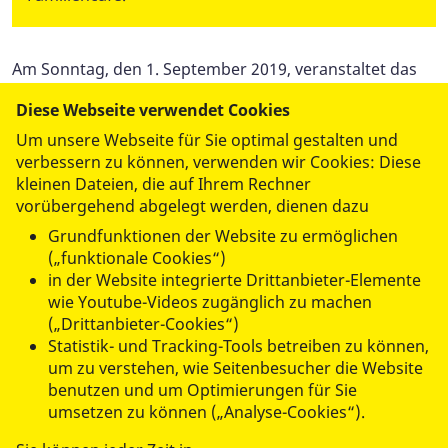
Am Sonntag, den 1. September 2019, veranstaltet das
Familiencafé im Falkenhorst von 9:00 bis 14:00 Uhr
Diese Webseite verwendet Cookies
einen Trödelmarkt. Anmeldungen werden ab sofort bis
Um unsere Webseite für Sie optimal gestalten und
zum 26.08.2019 persönlich im Familiencafé,
verbessern zu können, verwenden wir Cookies: Diese
Finkenkruger Straße 58, in Falkensee oder telefonisch
kleinen Dateien, die auf Ihrem Rechner
unter 03322 – 85 24 061 entgegengenommen. Gegen
vorübergehend abgelegt werden, dienen dazu
eine Gebühr von 3,-€ und eine Kuchenspende werden
Grundfunktionen der Website zu ermöglichen
ein Platz reserviert und ein Tisch zur Verfügung
(„funktionale Cookies“)
gestellt.
in der Website integrierte Drittanbieter-Elemente
wie Youtube-Videos zugänglich zu machen
(„Drittanbieter-Cookies“)
Statistik- und Tracking-Tools betreiben zu können,
um zu verstehen, wie Seitenbesucher die Website
benutzen und um Optimierungen für Sie
umsetzen zu können („Analyse-Cookies“).
datenschutzkonform mit
Shariff