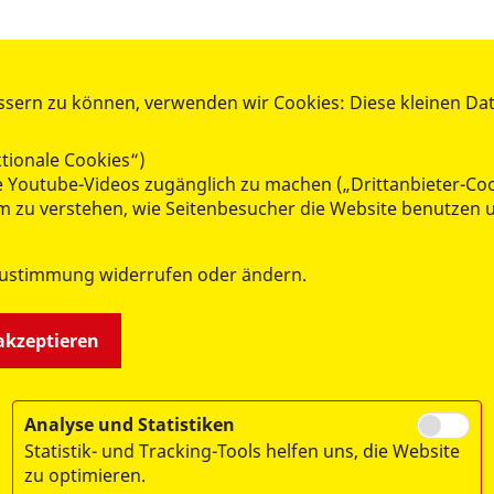
ssern zu können, verwenden wir Cookies: Diese kleinen Da
AKTIV WERDEN
tionale Cookies“)
Mitglied werden
ie Youtube-Videos zugänglich zu machen („Drittanbieter-Co
Spenden
 um zu verstehen, wie Seitenbesucher die Website benutze
Ehrenamt
Kleiderkammer
Zustimmung widerrufen oder ändern.
RepairCafé
Lern- und Lesepatenschaften
 akzeptieren
Analyse und Statistiken
Statistik- und Tracking-Tools helfen uns, die Website
zu optimieren.