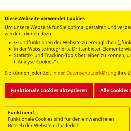
Diese Webseite verwendet Cookies
Um unsere Webseite für Sie optimal gestalten und verbe
werden, dienen dazu
UNSERE ANGEBOTE
Grundfunktionen der Website zu ermöglichen („funk
Kindertagesstätten und Krippen
in der Website integrierte Drittanbieter-Elemente w
Hilfen zur Erziehung
Statistik- und Tracking-Tools betreiben zu können,
Mehrgenerationenhaus
(„Analyse-Cookies“).
Familiencafé im Falkenhorst
Sie können jeder Zeit in der
Datenschutzerklärung
Ihre 
Fahrservice
Kontaktstelle Demenz
Kurse
Funktionale Cookies akzeptieren
Alle Cookies
Selbsthilfegruppen
Funktional
Funktionale Cookies sind für den einwandfreien
Betrieb der Website erforderlich.