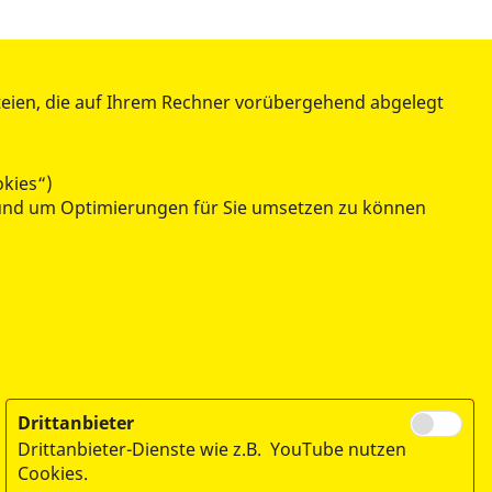
teien, die auf Ihrem Rechner vorübergehend abgelegt
ÜBER UNS
Chronologie
okies“)
Stellenangebote
n und um Optimierungen für Sie umsetzen zu können
Ehrenamt
Kontakt / Anfahrt
Presse
Impressum
Datenschutz
Drittanbieter
Drittanbieter-Dienste wie z.B. YouTube nutzen
Cookies.