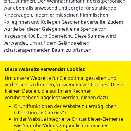
einzustimmen. Der Weihnachtsmann höchstpersönlich
war ebenfalls anwesend und sorgte für strahlende
Kinderaugen, indem er mit seinen himmlischen
Kolleginnen und Kollegen Geschenke verteilte. Zudem
wurde bei dieser Gelegenheit eine Spende von
insgesamt 400 Euro überreicht. Diese Summe wird
verwendet, um auf dem Gelände einen
schattenspendenden Baum zu pflanzen.
Die Lichterfahrt 2024 war somit nicht nur ein festliches
Diese Webseite verwendet Cookies
Ereignis, sondern auch ein Zeichen der Gemeinschaft
Um unsere Webseite für Sie optimal gestalten und
und des Miteinanders. Wir bedanken uns sehr herzlich
verbessern zu können, verwenden wir Cookies: Diese
bei den Initiatoren und allen Besuchern und
kleinen Dateien, die auf Ihrem Rechner
Unterstützern, die zu diesem gelungenen Abend
vorübergehend abgelegt werden, dienen dazu
beigetragen haben. Wir freuen uns bereits auf die
Grundfunktionen der Website zu ermöglichen
nächste Lichterfahrt und hoffen, auch dann wieder
(„funktionale Cookies“)
viele begeisterte Gesichter begrüßen zu dürfen.
in der Website integrierte Drittanbieter-Elemente
wie Youtube-Videos zugänglich zu machen