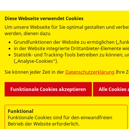
Diese Webseite verwendet Cookies
Um unsere Webseite für Sie optimal gestalten und verbe
werden, dienen dazu
UNSERE ANGEBOTE
Grundfunktionen der Website zu ermöglichen („funk
Kindertagesstätten und Krippen
in der Website integrierte Drittanbieter-Elemente w
Hilfen zur Erziehung
Statistik- und Tracking-Tools betreiben zu können,
Mehrgenerationenhaus
(„Analyse-Cookies“).
Familiencafé im Falkenhorst
Sie können jeder Zeit in der
Datenschutzerklärung
Ihre 
Fahrservice
Kontaktstelle Demenz
Kurse
Funktionale Cookies akzeptieren
Alle Cookies
Selbsthilfegruppen
Funktional
Funktionale Cookies sind für den einwandfreien
Betrieb der Website erforderlich.