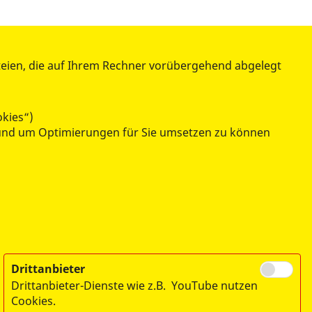
teien, die auf Ihrem Rechner vorübergehend abgelegt
ÜBER UNS
Chronologie
okies“)
Stellenangebote
n und um Optimierungen für Sie umsetzen zu können
Ehrenamt
Kontakt / Anfahrt
Presse
Impressum
Datenschutz
Drittanbieter
Drittanbieter-Dienste wie z.B. YouTube nutzen
Cookies.