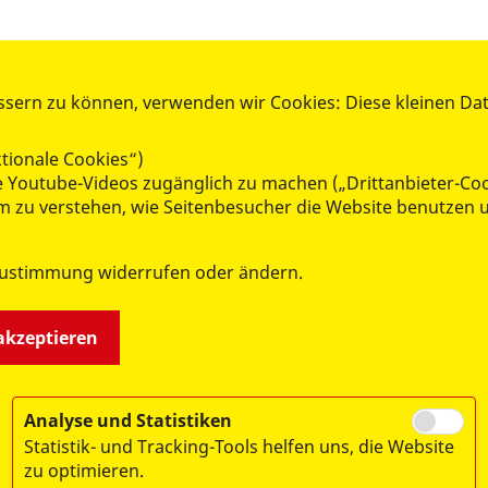
ssern zu können, verwenden wir Cookies: Diese kleinen Da
AKTIV WERDEN
tionale Cookies“)
Mitglied werden
ie Youtube-Videos zugänglich zu machen („Drittanbieter-Co
Spenden
 um zu verstehen, wie Seitenbesucher die Website benutze
Ehrenamt
Kleiderkammer
Zustimmung widerrufen oder ändern.
RepairCafé
Lern- und Lesepatenschaften
 akzeptieren
Analyse und Statistiken
Statistik- und Tracking-Tools helfen uns, die Website
zu optimieren.