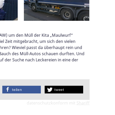
HAW) um den Müll der Kita „Maulwurf“
l Zeit mitgebracht, um sich den vielen
ahren? Wieviel passt da überhaupt rein und
n Bauch des Müll-Autos schauen durften. Und
f der Suche nach Leckereien in eine der
teilen
tweet
datenschutzkonform mit
Shariff