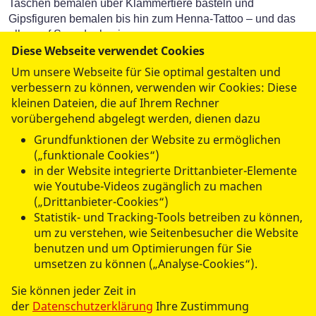
Taschen bemalen über Klammertiere basteln und
Gipsfiguren bemalen bis hin zum Henna-Tattoo – und das
alles auf Spendenbasis.
Diese Webseite verwendet Cookies
Mehr als 20 Mitarbeitendeder ASB Kinder-, Jugend- und
Um unsere Webseite für Sie optimal gestalten und
Familienhilfe haben an diesem Tag mit den Kindern und
verbessern zu können, verwenden wir Cookies: Diese
deren Familien gebastelt.
kleinen Dateien, die auf Ihrem Rechner
vorübergehend abgelegt werden, dienen dazu
Lieben Dank an alle Beteiligten vor und hinter den
Grundfunktionen der Website zu ermöglichen
Kulissen.
(„funktionale Cookies“)
ASB - Mit uns kannst Du wachsen.
in der Website integrierte Drittanbieter-Elemente
wie Youtube-Videos zugänglich zu machen
(„Drittanbieter-Cookies“)
Statistik- und Tracking-Tools betreiben zu können,
um zu verstehen, wie Seitenbesucher die Website
benutzen und um Optimierungen für Sie
umsetzen zu können („Analyse-Cookies“).
datenschutzkonform mit
Shariff
Sie können jeder Zeit in
der
Datenschutzerklärung
Ihre Zustimmung