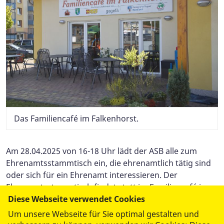
Das Familiencafé im Falkenhorst.
Am 28.04.2025 von 16-18 Uhr lädt der ASB alle zum
Ehrenamtsstammtisch ein, die ehrenamtlich tätig sind
oder sich für ein Ehrenamt interessieren. Der
Ehrenamtsstammtisch findet statt im Familiencafé im
Diese Webseite verwendet Cookies
Falkenhorst, Finkenkruger Straße 58 in Falkensee.
Um unsere Webseite für Sie optimal gestalten und