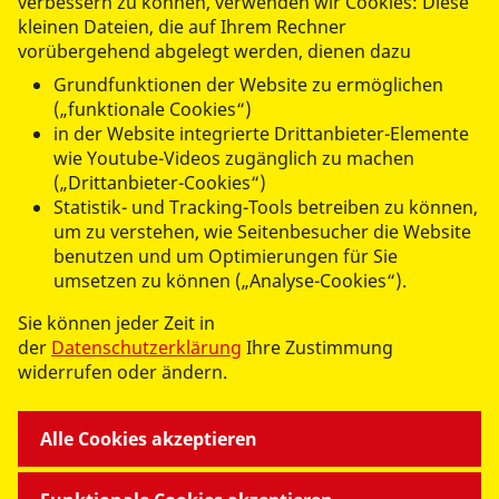
verbessern zu können, verwenden wir Cookies: Diese
Einladung
kleinen Dateien, die auf Ihrem Rechner
Ehrenamtsstammtisch
vorübergehend abgelegt werden, dienen dazu
( PDF / 321,21 KB )
Grundfunktionen der Website zu ermöglichen
(„funktionale Cookies“)
in der Website integrierte Drittanbieter-Elemente
wie Youtube-Videos zugänglich zu machen
(„Drittanbieter-Cookies“)
Statistik- und Tracking-Tools betreiben zu können,
um zu verstehen, wie Seitenbesucher die Website
benutzen und um Optimierungen für Sie
umsetzen zu können („Analyse-Cookies“).
datenschutzkonform mit
Shariff
Sie können jeder Zeit in
der
Datenschutzerklärung
Ihre Zustimmung
widerrufen oder ändern.
Alle Cookies akzeptieren
UNSERE ANGEBOTE