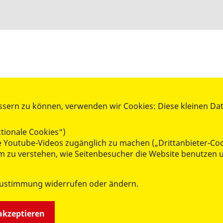
ssern zu können, verwenden wir Cookies: Diese kleinen Da
AKTIV WERDEN
tionale Cookies“)
Mitglied werden
ie Youtube-Videos zugänglich zu machen („Drittanbieter-Co
Spenden
 um zu verstehen, wie Seitenbesucher die Website benutze
Ehrenamt
Kleiderkammer
Zustimmung widerrufen oder ändern.
RepairCafé
Lern- und Lesepatenschaften
 akzeptieren