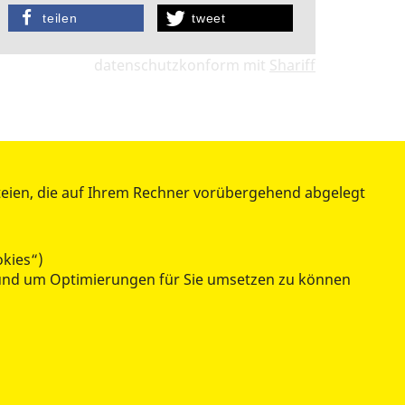
teilen
tweet
datenschutzkonform mit
Shariff
teien, die auf Ihrem Rechner vorübergehend abgelegt
ÜBER UNS
Chronologie
okies“)
Stellenangebote
n und um Optimierungen für Sie umsetzen zu können
Ehrenamt
Kontakt / Anfahrt
Presse
Impressum
Datenschutz