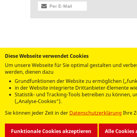
Per E-Mail
versenden
Diese Webseite verwendet Cookies
Um unsere Webseite für Sie optimal gestalten und verbe
werden, dienen dazu
UNSERE ANGEBOTE
Grundfunktionen der Website zu ermöglichen („funk
Kindertagesstätten und Krippen
in der Website integrierte Drittanbieter-Elemente w
Hilfen zur Erziehung
Statistik- und Tracking-Tools betreiben zu können,
Mehrgenerationenhaus
(„Analyse-Cookies“).
Familiencafé im Falkenhorst
Sie können jeder Zeit in der
Datenschutzerklärung
Ihre 
Fahrservice
Kontaktstelle Demenz
Kurse
Funktionale Cookies akzeptieren
Alle Cookies
Selbsthilfegruppen