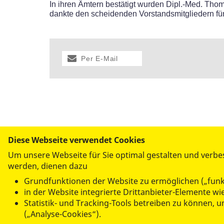
In ihren Ämtern bestätigt wurden Dipl.-Med. Tho
dankte den scheidenden Vorstandsmitgliedern für
Per E-Mail
versenden
Diese Webseite verwendet Cookies
Um unsere Webseite für Sie optimal gestalten und verbe
werden, dienen dazu
UNSERE ANGEBOTE
Grundfunktionen der Website zu ermöglichen („funk
Kindertagesstätten und Krippen
in der Website integrierte Drittanbieter-Elemente w
Hilfen zur Erziehung
Statistik- und Tracking-Tools betreiben zu können,
Mehrgenerationenhaus
(„Analyse-Cookies“).
Familiencafé im Falkenhorst