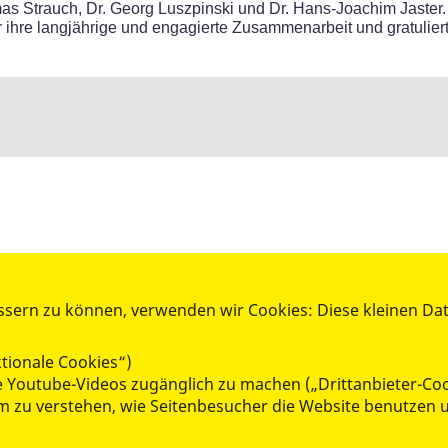
mas Strauch, Dr. Georg Luszpinski und Dr. Hans-Joachim Jaste
 ihre langjährige und engagierte Zusammenarbeit und gratulie
ssern zu können, verwenden wir Cookies: Diese kleinen Da
AKTIV WERDEN
tionale Cookies“)
Mitglied werden
ie Youtube-Videos zugänglich zu machen („Drittanbieter-Co
Spenden
 um zu verstehen, wie Seitenbesucher die Website benutze
Ehrenamt
Kleiderkammer