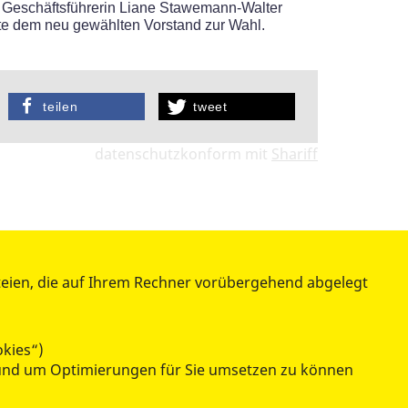
r. Geschäftsführerin Liane Stawemann-Walter
rte dem neu gewählten Vorstand zur Wahl.
teilen
tweet
datenschutzkonform mit
Shariff
teien, die auf Ihrem Rechner vorübergehend abgelegt
ÜBER UNS
Chronologie
okies“)
Stellenangebote
n und um Optimierungen für Sie umsetzen zu können
Ehrenamt
Kontakt / Anfahrt